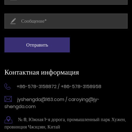
Контактная информация
+86-578-3158872 / +86-578-3158958
jyshengda@163.com / caroying@jy-
shengda.com
№ 8, Южная 1-я дорога, промышленный парк Хужен,
провинция Чжэцзян, Китай